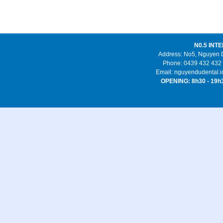
N0.5 INT
Address: No5, Nguyen Du
Phone: 0439 432 432 
Email: nguyendudental
OPENING: 8h30 - 1
Dịch vụ vệ sinh tại Hà Nội:
Vệ sinh công
nghiệp
,
Ve sinh cong nghiep
,
Dịch vụ vệ sinh
,
Dich vu ve sinh
,
Dịch vụ vệ sinh công nghiệp
,
Dich vu ve sinh cong nghiep
,
dịch vụ giặt
thảm
,
dịch vụ giặt thảm tại hà nội
,
Công ty vệ
sinh
,
dich vu ve sinh tai ha noi
,
vệ sinh công
nghiệp tại hà nội
,
dịch vụ dọn nhà tại hà nội
,
Liên kết:
kem face zoley
,
kem zoley tím
,
kem
zoley xanh
,
kem zoley vàng
,
tẩy tế bào chết
zoley
,
kem body Zoley
,
kem body dâu zoley
,