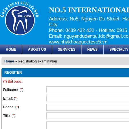
NO.5 INTERNATIONA
Address: No5, Nguyen Du Street, Hai
City
Phone: 0439 432 432 - Hotline: 091
Email: nguyendudental.idc@gmail.co
www.nhakhoaquocteso5.vn
HOME
ABOUT US
SERVICES
NEWS
SPECIALTY
Home
»
Registration examination
REGISTER
(*) Bắt buộc.
Fullname: (
*
)
Email: (
*
)
Phone: (
*
)
Title: (
*
)