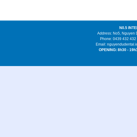
N0.5 INT
Address: No5, Nguyen Du
Phone: 0439 432 432 
Email: nguyendudental
OPENING: 8h30 - 1
Dịch vụ vệ sinh tại Hà Nội:
Vệ sinh công
nghiệp
,
Ve sinh cong nghiep
,
Dịch vụ vệ sinh
,
Dich vu ve sinh
,
Dịch vụ vệ sinh công nghiệp
,
Dich vu ve sinh cong nghiep
,
dịch vụ giặt
thảm
,
dịch vụ giặt thảm tại hà nội
,
Công ty vệ
sinh
,
dich vu ve sinh tai ha noi
,
vệ sinh công
nghiệp tại hà nội
,
dịch vụ dọn nhà tại hà nội
,
Liên kết:
kem face zoley
,
kem zoley tím
,
kem
zoley xanh
,
kem zoley vàng
,
tẩy tế bào chết
zoley
,
kem body Zoley
,
kem body dâu zoley
,