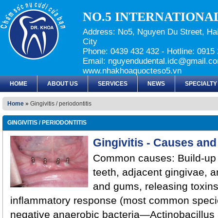
NO.5 INTERNATIONA
Address: No5, Nguyen Du Street, Hai
City
Phone: 0439 432 432 - Hotline: 091
Email: nguyendudental.idc@gmail.co
www.nhakhoaquocteso5.vn
HOME
ABOUT US
SERVICES
NEWS
SPECIALTY
Home
»
Gingivitis / periodontitis
GINGIVITIS / PERIODONTITIS
Gingivitis - Causes and
Common causes: Build-up o
teeth, adjacent gingivae, 
and gums, releasing toxins
inflammatory response (most common speci
negative anaerobic bacteria—Actinobacillu